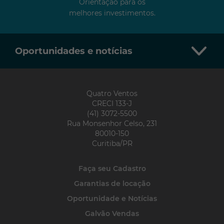
Orientação para os
melhores investimentos.
Oportunidades e notícias
Quatro Ventos
CRECI 133-J
(41) 3072-5500
Rua Monsenhor Celso, 231
80010-150
Curitiba/PR
Faça seu Cadastro
Garantias de locação
Oportunidade e Notícias
Dicas de decoração de outono: cores e
Galvão Vendas
texturas que transformam a casa em lar