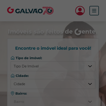
Faça seu cadastro
Garantias de locação
Encontre o imóvel ideal para você!
Oportunidades e notícias
Tipo de imóvel:
Galvão Vendas
Tipo De Imóvel
Fale com a gente
Cidade:
Qualquer
Cidade
Apartamento
Nossa empresa
Barracão/Galpão
Bairro:
Qualquer
Casa Comercial
Trabalhe na Galvão
Bairro
Almirante Tamandaré
Casa Residencial