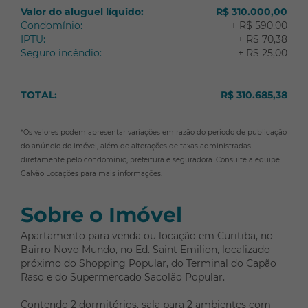
São Lourenço
Valor do aluguel líquido:
R$ 310.000,00
Sítio Cercado
Condomínio:
+ R$ 590,00
IPTU:
+ R$ 70,38
Tarumã
Seguro incêndio:
+ R$ 25,00
Tingui
Uberaba
TOTAL:
R$ 310.685,38
Vargem Grande
Vila Izabel
*Os valores podem apresentar variações em razão do período de publicação
do anúncio do imóvel, além de alterações de taxas administradas
diretamente pelo condomínio, prefeitura e seguradora. Consulte a equipe
Galvão Locações para mais informações.
Sobre o Imóvel
Apartamento para venda ou locação em Curitiba, no
Bairro Novo Mundo, no Ed. Saint Emilion, localizado
próximo do Shopping Popular, do Terminal do Capão
Raso e do Supermercado Sacolão Popular.
Contendo 2 dormitórios, sala para 2 ambientes com