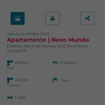
Juvevê
Lindóia
Mercês
Monza
Novo Mundo
Referência:
AP0874-TOYO
Orleans
Apartamento | Novo Mundo
Pilarzinho
Endereço:
Rua Irmãs Paulinas, 5445. Novo Mundo -
Pinheirinho
Curitiba/PR
Portão
2 quartos
80,00m²
Prado Velho
Total
Rebouças
Santa Cândida
57,00m²
1 bwc
Santa Felicidade
Privativa
Santa Quitéria
1 vaga
São Francisco