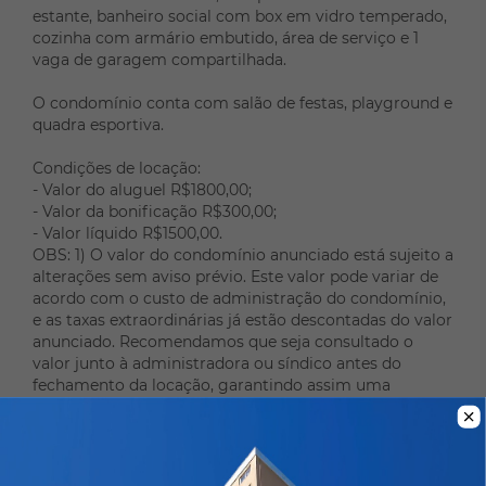
estante, banheiro social com box em vidro temperado,
cozinha com armário embutido, área de serviço e 1
vaga de garagem compartilhada.
O condomínio conta com salão de festas, playground e
quadra esportiva.
Condições de locação:
- Valor do aluguel R$1800,00;
- Valor da bonificação R$300,00;
- Valor líquido R$1500,00.
OBS: 1) O valor do condomínio anunciado está sujeito a
alterações sem aviso prévio. Este valor pode variar de
acordo com o custo de administração do condomínio,
e as taxas extraordinárias já estão descontadas do valor
anunciado. Recomendamos que seja consultado o
valor junto à administradora ou síndico antes do
fechamento da locação, garantindo assim uma
Quero agendar uma visita!
compreensão precisa e atualizada dos custos
envolvidos.
Referência: AP0874-TOYO
2) O seguro incêndio do imóvel depende de cotação da
seguradora e será parcelado durante a vigência do
Cidade:
Curitiba/PR