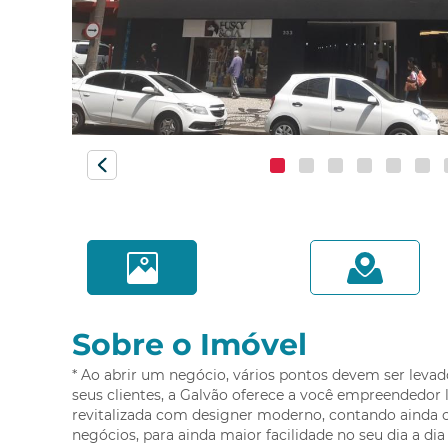
Monza
Novo Mundo
Orleans
Pilarzinho
Pinheirinho
Portão
Prado Velho
Quero agendar uma visita!
Rebouças
Santa Cândida
Referência: 34989.007
Cidade:
Curitiba/PR
Santa Felicidade
Bairro:
Centro
Santa Quitéria
Sobre o Imóvel
São Francisco
São Lourenço
* Ao abrir um negócio, vários pontos devem ser leva
seus clientes, a Galvão oferece a você empreendedor l
Sítio Cercado
Compa
revitalizada com designer moderno, contando ainda c
Tarumã
negócios, para ainda maior facilidade no seu dia a di