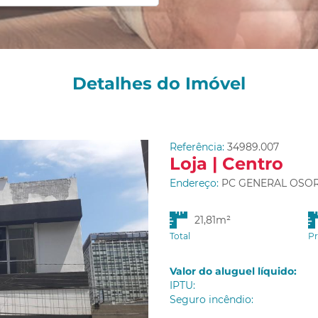
Detalhes do Imóvel
Referência:
34989.007
Loja | Centro
Endereço:
PC GENERAL OSORIO
21,81m²
Total
Pr
Valor do aluguel líquido:
IPTU:
Seguro incêndio: