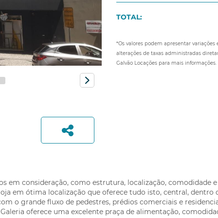
TOTAL:
*Os valores podem apresentar variações
alterações de taxas administradas diret
Galvão Locações para mais informações.
Nome:
*
E-mail:
*
dos em consideração, como estrutura, localização, comodidade 
WhatsApp ou Telefone:
*
oja em ótima localização que oferece tudo isto, central, dentro d
rtilhe:
om o grande fluxo de pedestres, prédios comerciais e residenci
a Galeria oferece uma excelente praça de alimentação, comodidad