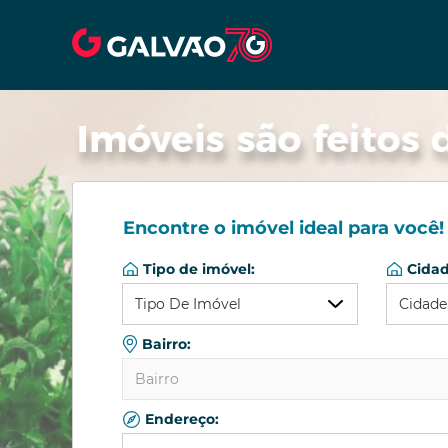
Encontre o imóvel ideal para você!
Tipo de imóvel:
Cidad
Tipo De Imóvel
Cidade
Bairro:
Qualquer
Qual
Bairro
Apartamento
Almi
Barracão/Galpão
Colo
Endereço:
Qualquer
Casa Comercial
Curit