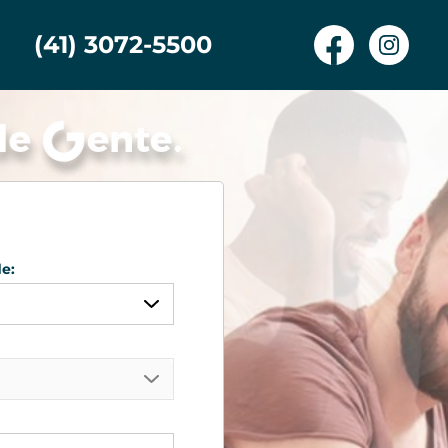
(41) 3072-5500
e:
quer
rante Tamandaré
mbo
iba