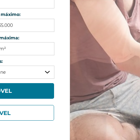
is
r máximo:
 máxima:
s:
one
r Seleção
ÓVEL
VEL