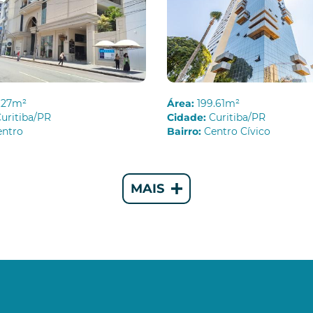
.27m²
Área:
199.61m²
uritiba/PR
Cidade:
Curitiba/PR
entro
Bairro:
Centro Cívico
MAIS