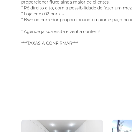
proporcionar fluxo ainda maior de clientes.
Tingui
* Pé direito alto, com a possibilidade de fazer um mez
Uberaba
* Loja com 02 portas
* Bwc no corredor proporcionando maior espaço no in
Vargem Grande
Vila Izabel
* Agende já sua visita e venha conferir!
****TAXAS A CONFIRMAR****