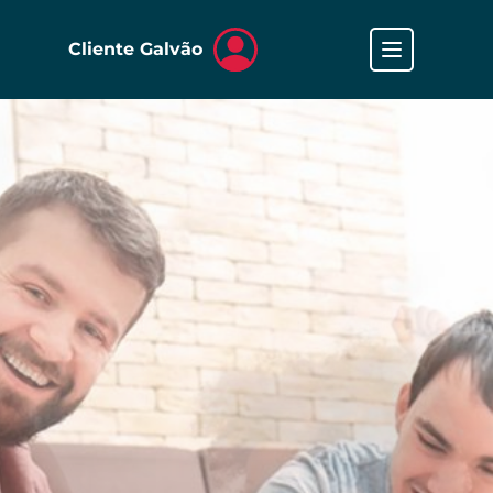
Cliente Galvão
Faça seu cadastro
Garantias de locação
Oportunidades e notícias
Galvão Vendas
Fale com a gente
Nossa empresa
Trabalhe na Galvão