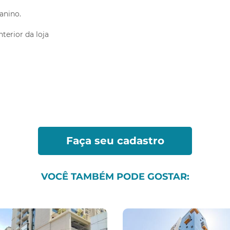
anino.
Vo
terior da loja
*Ao clicar em enviar, você estará concordando co
Faça seu cadastro
VOCÊ TAMBÉM PODE GOSTAR: