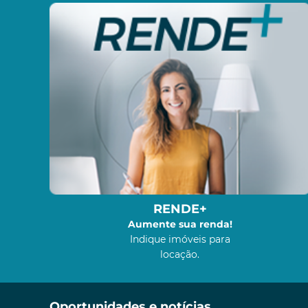
RENDE+
Aumente sua renda!
Indique imóveis para
locação.
Oportunidades e notícias