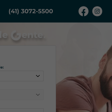
(41) 3072-5500
e:
quer
rante Tamandaré
mbo
iba