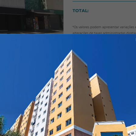
TOTAL:
*Os valores podem apresentar variações
alterações de taxas administradas diret
Galvão Locações para mais informações.
Nome:
*
E-mail:
*
WhatsApp ou Telefone:
*
rtilhe:
s em consideração, como estrutura, localização, comodidade e 
a localização que oferece tudo isto, central, dentro de Galeria 