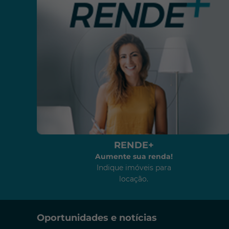
RENDE+
Aumente sua renda!
Indique imóveis para
locação.
Oportunidades e notícias