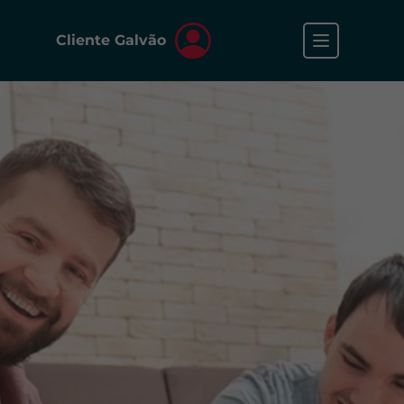
Cliente Galvão
Faça seu cadastro
Garantias de locação
Oportunidades e notícias
Galvão Vendas
Fale com a gente
Nossa empresa
Trabalhe na Galvão