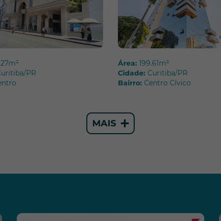
.27m²
Área:
199.61m²
uritiba/PR
Cidade:
Curitiba/PR
entro
Bairro:
Centro Cívico
MAIS