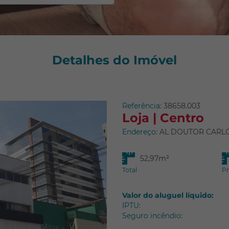
Detalhes do Imóvel
Referência:
38658.003
Loja | Centro
Endereço:
AL DOUTOR CARLOS
52,97m²
Total
Pr
Valor do aluguel líquido:
IPTU:
Seguro incêndio: