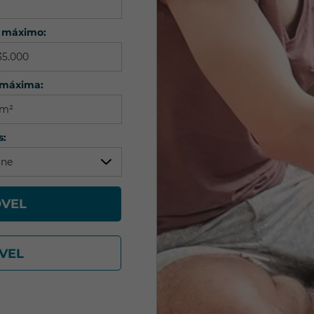
is
r máximo:
 máxima:
s:
one
r Seleção
ÓVEL
VEL