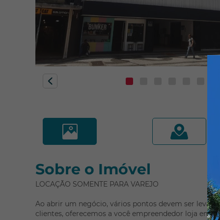
Mercês
Monza
Novo Mundo
Orleans
Pilarzinho
Pinheirinho
Portão
Quero agendar uma visita!
Prado Velho
Referência: 38658.003
Rebouças
Cidade:
Curitiba/PR
Santa Cândida
Bairro:
Centro
Santa Felicidade
Sobre o Imóvel
Santa Quitéria
São Francisco
LOCAÇÃO SOMENTE PARA VAREJO
Compa
São Lourenço
Ao abrir um negócio, vários pontos devem ser levado
Sítio Cercado
clientes, oferecemos a você empreendedor loja em ótim