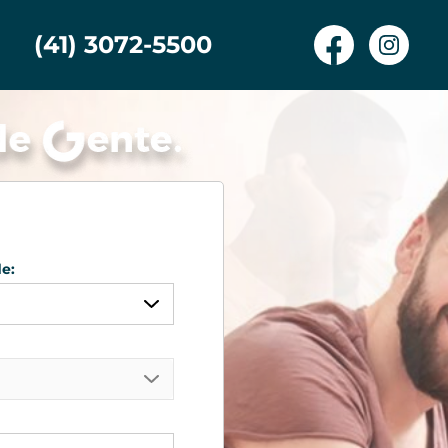
(41) 3072-5500
e:
quer
rante Tamandaré
mbo
iba