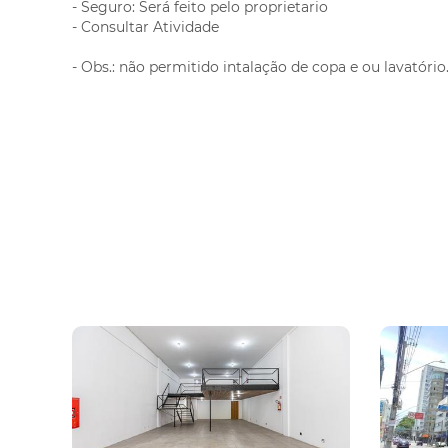
- Seguro: Será feito pelo proprietario
Tingui
- Consultar Atividade
Uberaba
- Obs.: não permitido intalação de copa e ou lavatório
Vargem Grande
Vila Izabel