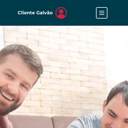
Cliente Galvão
Faça seu cadastro
Garantias de locação
Oportunidades e notícias
Galvão Vendas
Fale com a gente
Nossa empresa
Trabalhe na Galvão