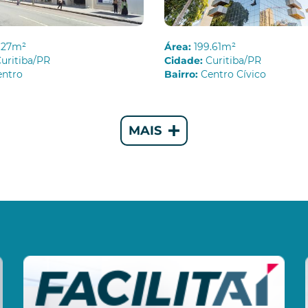
.27m²
Área:
199.61m²
uritiba/PR
Cidade:
Curitiba/PR
entro
Bairro:
Centro Cívico
MAIS