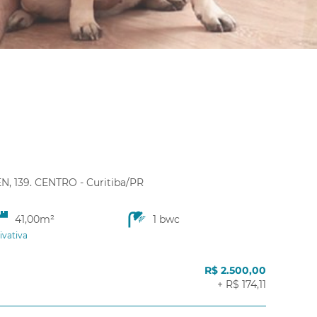
 139. CENTRO - Curitiba/PR
41,00m²
1 bwc
ivativa
R$ 2.500,00
+ R$ 174,11