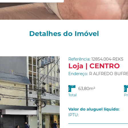
Detalhes do Imóvel
Referência:
12854.004-REKS
Loja | CENTRO
Endereço:
R ALFREDO BUFREN,
63,80m²
Total
Pr
Valor do aluguel líquido:
IPTU: