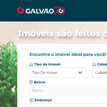
Encontre o imóvel ideal para você!
Tipo de imóvel:
Cidad
Tipo De Imóvel
Cidade
Bairro:
Qualquer
Qual
Bairro
Apartamento
Almi
Barracão/Galpão
Colo
Endereço:
Qualquer
Casa Comercial
Curit