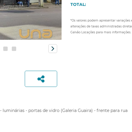
TOTAL:
*Os valores podem apresentar variações
alterações de taxas administradas diret
Galvão Locações para mais informações.
Nome:
*
E-mail:
*
WhatsApp ou Telefone:
*
rtilhe:
uminárias - portas de vidro (Galeria Guaira) - frente para rua