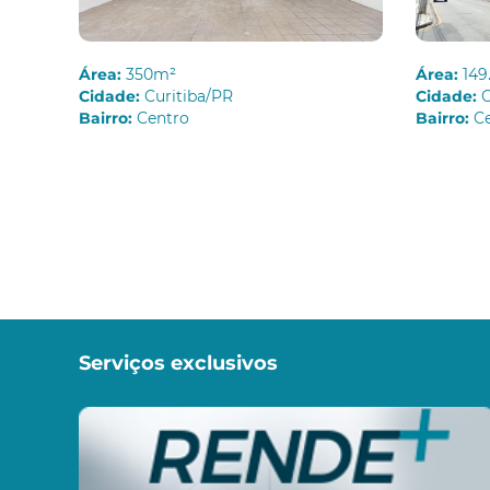
Área:
350m²
Área:
149
Cidade:
Curitiba/PR
Cidade:
C
Bairro:
Centro
Bairro:
C
Serviços exclusivos