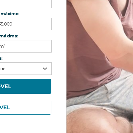
is
r máximo:
 máxima:
s:
one
r Seleção
ÓVEL
VEL