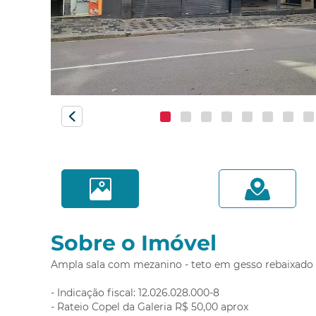
Monza
Novo Mundo
Orleans
Pilarzinho
Pinheirinho
Portão
Quero agendar uma visita!
Prado Velho
Referência: 12854.004-REKS
Rebouças
Cidade:
Curitiba/PR
Santa Cândida
Bairro:
CENTRO
Santa Felicidade
Santa Quitéria
Sobre o Imóvel
São Francisco
Compa
São Lourenço
Ampla sala com mezanino - teto em gesso rebaixado - l
Sítio Cercado
- Indicação fiscal: 12.026.028.000-8
Tarumã
- Rateio Copel da Galeria R$ 50,00 aprox