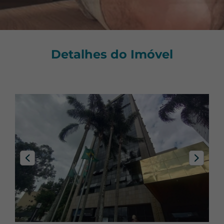
Vagas:
Sobrado
Cabral
Limpar Seleção
Selecione
Sobrado Em Condomínio
Cachoeira
1+
Studio
Cajuru
2+
Referência:
Detalhes do Imóvel
Limpar Seleção
Sítio Residencial
Campina Do Siqueira
3+
1+
Terreno Comercial
Campo Comprido
4+
2+
Terreno Industrial
Capão Da Imbuia
3+
Terreno Residencial
Capão Raso
4+
Terreno Em Condomínio
Centro
Área Comercial
Centro Cívico
Área Residencial
Cidade Industrial
Cristo Rei
Guabirotuba
Guarani
Jardim Social