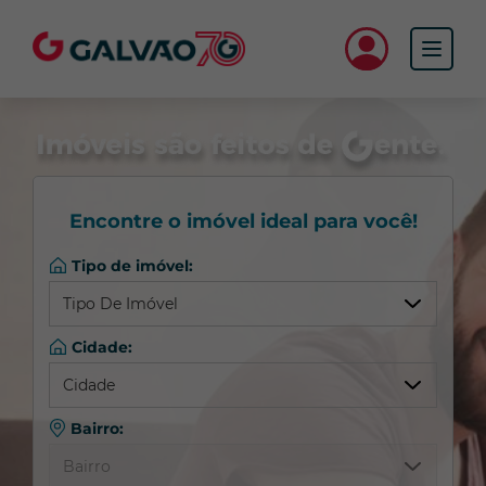
Faça seu cadastro
Garantias de locação
Encontre o imóvel ideal para você!
Oportunidades e notícias
Tipo de imóvel:
Galvão Vendas
Tipo De Imóvel
Fale com a gente
Cidade:
Qualquer
Cidade
Apartamento
Nossa empresa
Barracão/Galpão
Bairro:
Qualquer
Casa Comercial
Trabalhe na Galvão
Bairro
Almirante Tamandaré
Casa Residencial