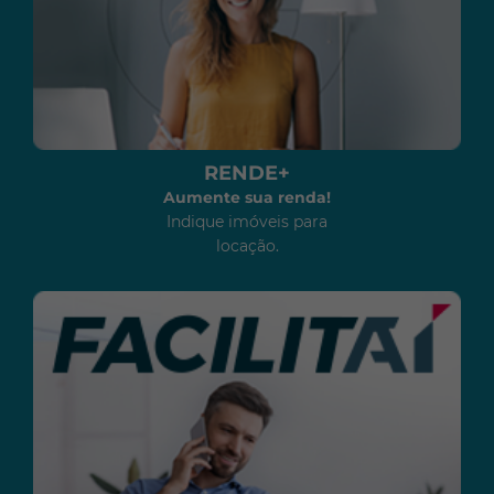
RENDE+
Aumente sua renda!
Indique imóveis para
locação.