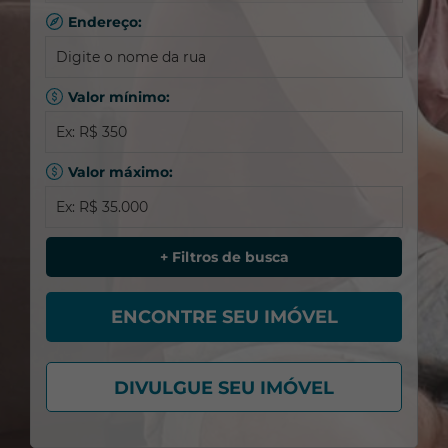
Colombo
Endereço:
Blog Galvão
Casa Em Condomínio
Qualquer
Curitiba
Chácara
Abranches
Pinhais
Cobertura
Água Verde
Valor mínimo:
Depósito
Ahú
Empreendimento Comercial
Alto Da Glória
Valor máximo:
Estacionamento
Alto Da Rua Xv
Kitnet
Atuba
Loft
Bacacheri
Área mínima:
+ Filtros de busca
Loja
Bairro Alto
Outros - Comercial
Barreirinha
ENCONTRE SEU IMÓVEL
Área máxima:
Outros - Residencial
Batel
Ponto Comercial
Bigorrilho
DIVULGUE SEU IMÓVEL
Prédio
Boa Vista
Nº Quartos:
Prédio Comercial
Bom Retiro
Selecione
Salas/Conjuntos
Boqueirão