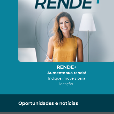
RENDE+
Aumente sua renda!
Indique imóveis para
locação.
Oportunidades e notícias