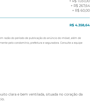
+ R$ 1.031,00
+ R$ 267,64
+ R$ 60,00
R$ 4.358,64
 em razão do período de publicação do anúncio do imóvel, além de
amente pelo condomínio, prefeitura e seguradora. Consulte a equipe
uito clara e bem ventilada, situada no coração da
io.