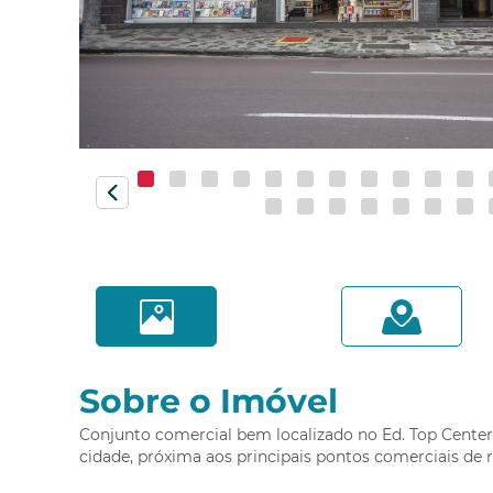
Monza
Novo Mundo
Orleans
Pilarzinho
Pinheirinho
Portão
Prado Velho
Quero agendar uma visita!
Rebouças
Referência: GL00095
Santa Cândida
Cidade:
Curitiba/PR
Santa Felicidade
Bairro:
Centro
Santa Quitéria
São Francisco
Sobre o Imóvel
São Lourenço
Compa
Conjunto comercial bem localizado no Ed. Top Center,
Sítio Cercado
cidade, próxima aos principais pontos comerciais de r
Tarumã