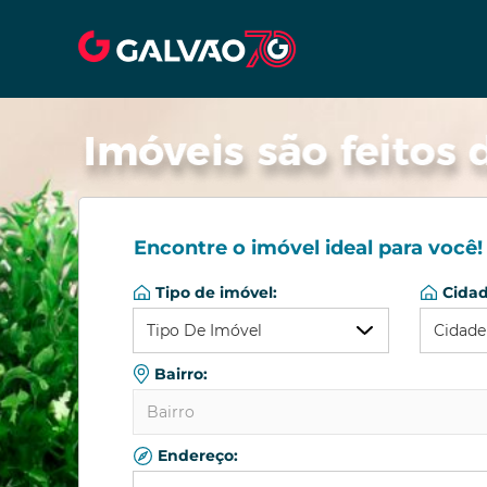
Encontre o imóvel ideal para você!
Tipo de imóvel:
Cidad
Tipo De Imóvel
Cidade
Bairro:
Qualquer
Qual
Bairro
Apartamento
Colo
Barracão/Galpão
Curit
Endereço:
Qualquer
Casa Comercial
Pinha