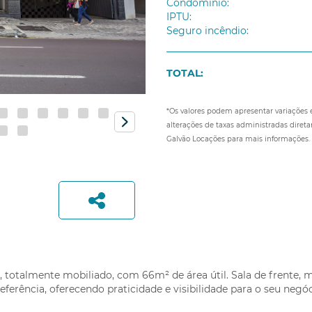
Condomínio:
IPTU:
Seguro incêndio:
TOTAL:
*Os valores podem apresentar variações
alterações de taxas administradas diret
Galvão Locações para mais informações.
Nome:
*
E-mail:
*
WhatsApp ou Telefone:
*
rtilhe:
 totalmente mobiliado, com 66m² de área útil. Sala de frente, m
eferência, oferecendo praticidade e visibilidade para o seu negóc