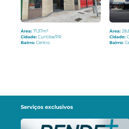
Área:
71.37m²
Área:
28.
Cidade:
Curitiba/PR
Cidade:
C
Bairro:
Centro
Bairro:
C
Serviços exclusivos