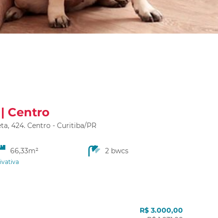
| Centro
a, 424. Centro - Curitiba/PR
66,33m²
2 bwcs
ivativa
R$ 3.000,00