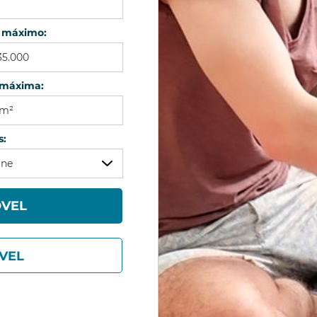
r máximo:
 máxima:
s:
one
r Seleção
ÓVEL
VEL