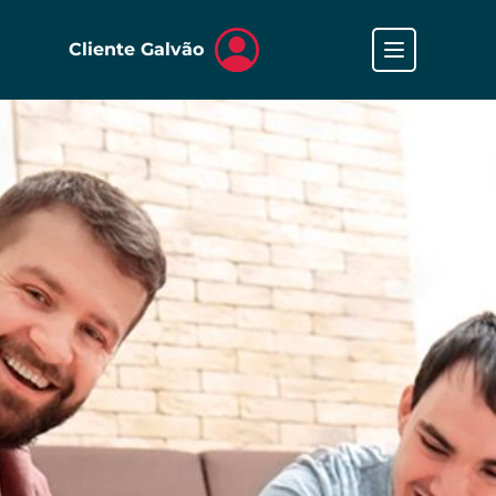
Cliente Galvão
Faça seu cadastro
Garantias de locação
Oportunidades e notícias
Galvão Vendas
Fale com a gente
Nossa empresa
Trabalhe na Galvão