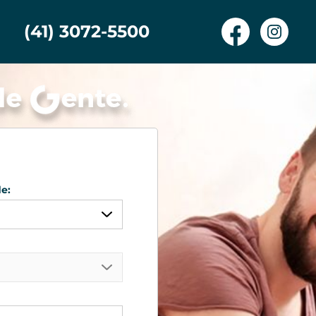
(41) 3072-5500
e:
quer
mbo
iba
is