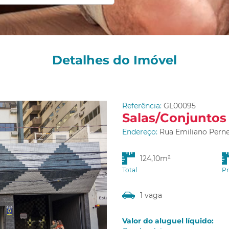
Detalhes do Imóvel
Referência:
GL00095
Salas/Conjuntos 
Endereço:
Rua Emiliano Pernet
124,10m²
Total
Pr
1 vaga
Valor do aluguel líquido: