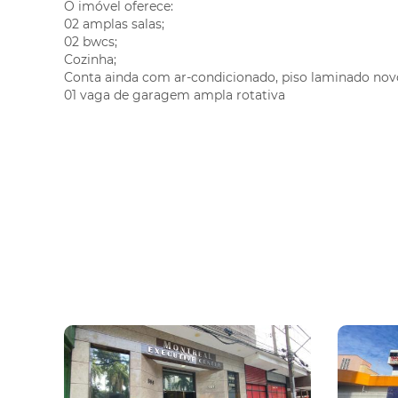
O imóvel oferece:
Tingui
02 amplas salas;
Uberaba
02 bwcs;
Cozinha;
Vargem Grande
Conta ainda com ar-condicionado, piso laminado nov
Vila Izabel
01 vaga de garagem ampla rotativa